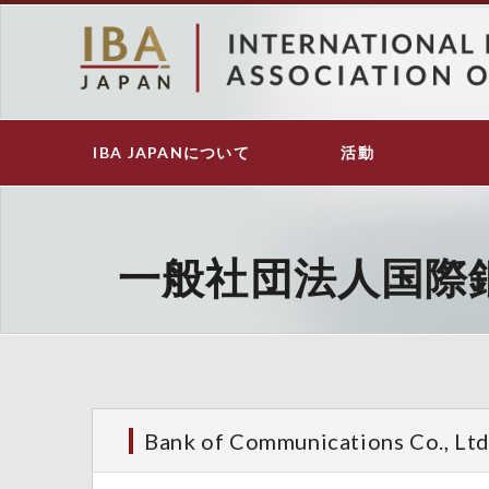
メ
イ
ン
コ
ン
テ
IBA JAPANについて
活動
Main
ン
navigation
ツ
に
移
動
一般社団法人国際
Bank of Communications Co., Ltd