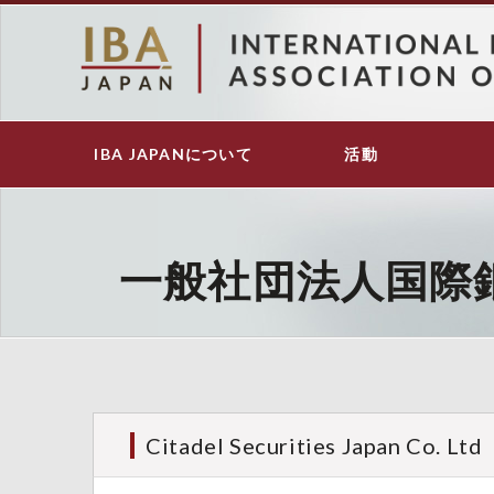
メ
イ
ン
コ
ン
テ
IBA JAPANについて
活動
Main
ン
navigation
ツ
に
移
動
一般社団法人国際
Citadel Securities Japan Co. Ltd