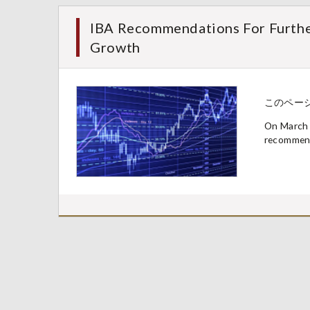
IBA Recommendations For Furthe
Growth
このペー
On March 2
recommend