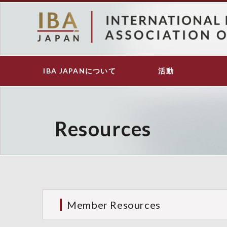
メ
イ
ン
コ
ン
テ
IBA JAPANについて
活動
Main
ン
navigation
ツ
に
移
動
Resources
Member Resources