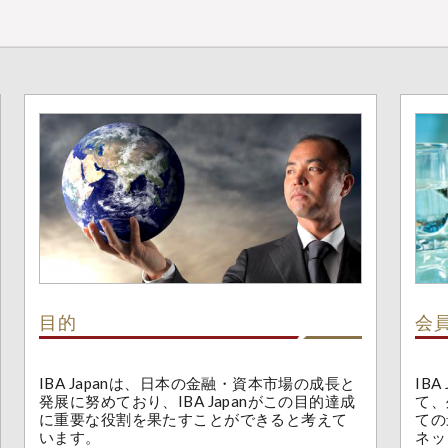
目的
会
IBA Japanは、日本の金融・資本市場の成長と
IB
発展に努めており、IBA Japanがこの目的達成
て、
に重要な役割を果たすことができると考えて
ての
います。
ネッ