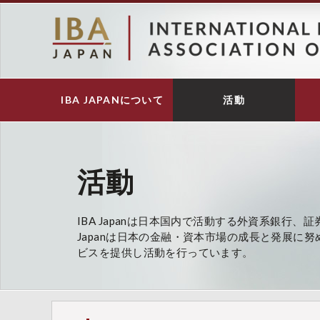
メ
イ
ン
コ
ン
テ
IBA JAPANについて
活動
Main
ン
navigation
ツ
に
移
動
活動
IBA Japanは日本国内で活動する外資系銀行
Japanは日本の金融・資本市場の成長と発展に
ビスを提供し活動を行っています。