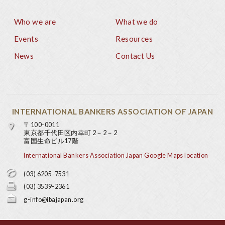
Who we are
What we do
Footer
Events
Resources
News
Contact Us
INTERNATIONAL BANKERS ASSOCIATION OF JAPAN
〒100-0011
東京都千代田区内幸町 2－2－2
富国生命ビル17階
International Bankers Association Japan Google Maps location
(03) 6205-7531
(03) 3539-2361
g-info@ibajapan.org