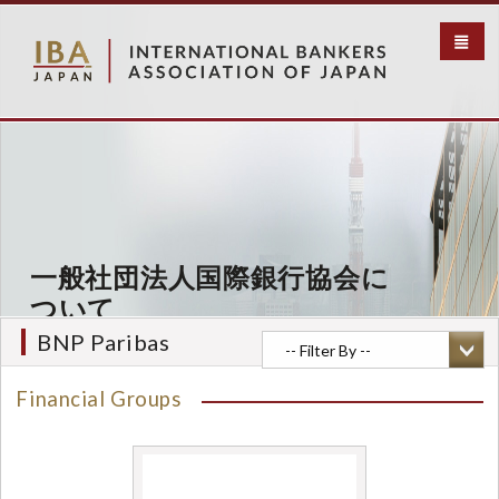
メ
イ
ン
コ
ン
テ
ン
ツ
に
移
動
一般社団法人国際銀行協会に
ついて
BNP Paribas
Financial Groups