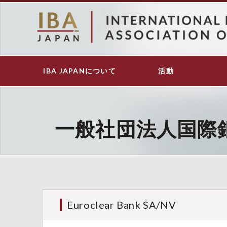
メ
イ
ン
コ
ン
テ
IBA JAPANについて
活動
Main
ン
navigation
ツ
に
移
動
一般社団法人国際
Euroclear Bank SA/NV