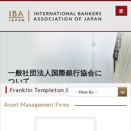
メ
イ
ン
コ
ン
テ
ン
ツ
に
移
動
一般社団法人国際銀行協会に
ついて
Franklin Templeton Japan Co., Ltd.
Asset Management Firms