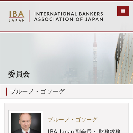
メ
イ
ン
コ
ン
テ
ン
ツ
に
移
動
委員会
ブルーノ・ゴソーグ
ブルーノ・ゴソーグ
IBA Japan 副会長・ 財務総務