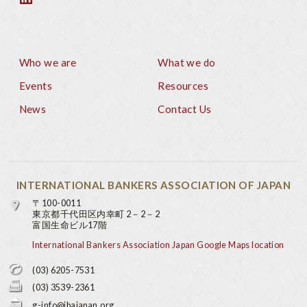
Who we are
What we do
Footer
Events
Resources
News
Contact Us
INTERNATIONAL BANKERS ASSOCIATION OF JAPAN
〒100-0011
東京都千代田区内幸町 2－2－2
富国生命ビル17階
International Bankers Association Japan Google Maps location
(03) 6205-7531
(03) 3539-2361
g-info@ibajapan.org