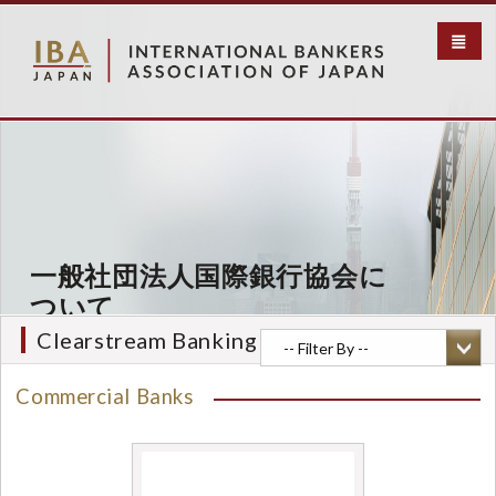
メ
イ
ン
コ
ン
テ
ン
ツ
に
移
動
一般社団法人国際銀行協会に
ついて
Clearstream Banking S.A
Commercial Banks