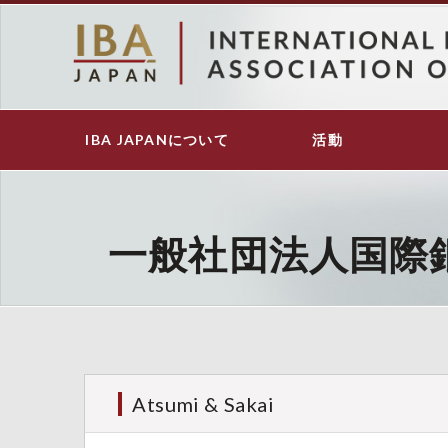
メ
イ
ン
コ
ン
テ
IBA JAPANについて
活動
Main
ン
navigation
ツ
に
移
動
一般社団法人国際
Atsumi & Sakai